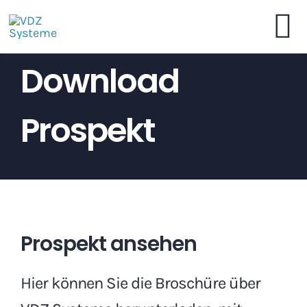
Skip
to
To
content
Download
VDZ Systeme
Na
Prospekt
Online-Shop Bestellen
Broschüre
Händler
Prospekt ansehen
Kontakt
Hier können Sie die Broschüre über