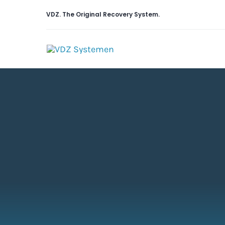
Skip
VDZ. The
Original
Recovery System.
to
content