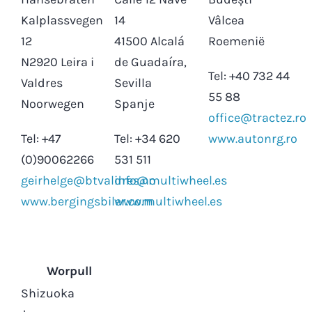
Kalplassvegen
14
Vâlcea
12
41500 Alcalá
Roemenië
N2920 Leira i
de Guadaíra,
Tel: +40 732 44
Valdres
Sevilla
55 88
Noorwegen
Spanje
office@tractez.ro
Tel: +47
Tel: +34 620
www.autonrg.ro
(0)90062266
531 511
geirhelge@btvaldres.no
info@multiwheel.es
www.bergingsbiler.com
www.multiwheel.es
Worpull
Shizuoka