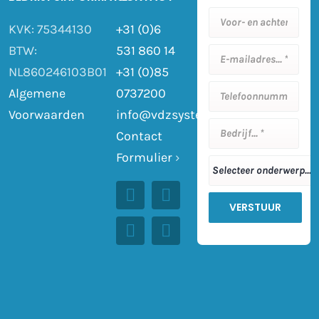
KVK: 75344130
+31 (0)6
BTW:
531 860 14
NL860246103B01
+31 (0)85
Algemene
0737200
Voorwaarden
info@vdzsystemen.nl
Contact
Formulier
›