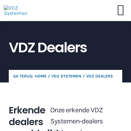
Skip
to
To
content
VDZ Systemen
Na
VDZ Dealers
Online Bestellen
Brochure
GA TERUG:
HOME
VDZ SYSTEMEN
VDZ DEALERS
Dealers
Erkende
Contact
Onze erkende VDZ
dealers
Systemen-dealers