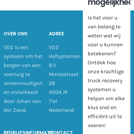
mogelijkhe
Is het voor u
van belang te
OVER ONS
ADRES
weten wat wij
voor u kunnen
VDZ is een
VDZ
betekenen?
systeem om het
Hefsystemen
Ontdek hoe
bergen van een
B.V.
onze krachtige
voertuig te
Morsestraat
truck recovery
vereenvoudigen
28
systemen u
en ontwikkeld
4004 JP
helpen om elke
door Johan van
Tiel
klus snel en
der Zand.
Nederland
efficiënt uit te
voeren!
BEDRIJFSINFORMATIE
CONTACT