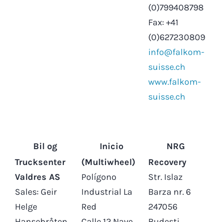
(0)799408798
Fax: +41
(0)627230809
info@falkom-
suisse.ch
www.falkom-
suisse.ch
Bil og
Inicio
NRG
Trucksenter
(Multiwheel)
Recovery
Valdres AS
Polígono
Str. Islaz
Sales: Geir
Industrial La
Barza nr. 6
Helge
Red
247056
Hansebråten
Calle 12 Nave
Budești