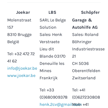
Joekar
LBS
Schöpfer
Molenstraat
SARL Le Belge
Garage &
157
Solution
Autohilfe AG
8310 Brugge
Sales: Henk
Sales: Roland
België
Verstraete
Böhringer
Lieu dit
Industriestrasse
Tel: +32 472 72
Blande 03170
21
41 62
Deneuille les
CH 5036
info@joekar.be
Mines
Oberentfelden
www.joekar.be
Frankrijk
Zwitserland
Tel: +33
Tel: +41
(0)680909378
(0)627230808
henk.2cv@gmail.com
Mob: +41