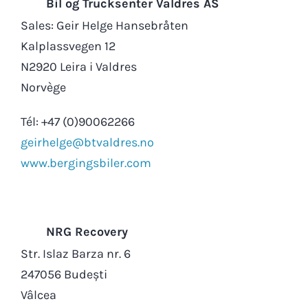
Bil og Trucksenter Valdres AS
Sales: Geir Helge Hansebråten
Kalplassvegen 12
N2920 Leira i Valdres
Norvège
Tél: +47 (0)90062266
geirhelge@btvaldres.no
www.bergingsbiler.com
NRG Recovery
Str. Islaz Barza nr. 6
247056 Budești
Vâlcea