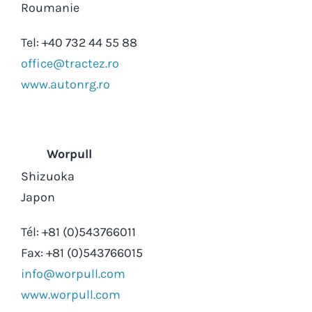
Roumanie
Tel: +40 732 44 55 88
office@tractez.ro
www.autonrg.ro
Worpull
Shizuoka
Japon
Tél: +81 (0)543766011
Fax: +81 (0)543766015
info@worpull.com
www.worpull.com