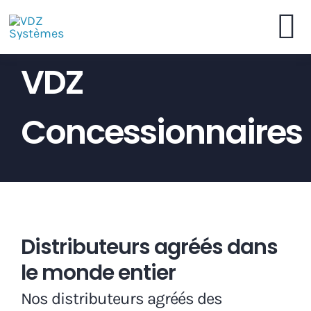
Skip
to
To
content
VDZ
VDZ Systèmes
Na
Concessionnaires
Commander en Ligne
Brochure
Concessionnaires
Distributeurs agréés dans
Contactez
le monde entier
Nos distributeurs agréés des