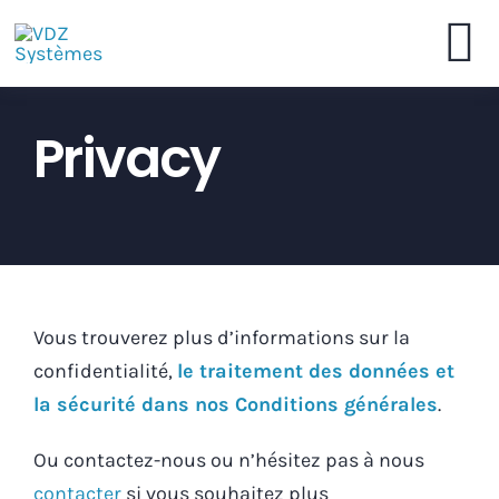
Skip
to
To
content
VDZ Systèmes
Privacy
Na
Commander en Ligne
Brochure
Vous trouverez plus d’informations sur la
Concessionnaires
confidentialité,
le traitement des données et
la sécurité dans nos Conditions générales
.
Contactez
Ou contactez-nous ou n’hésitez pas à nous
contacter
si vous souhaitez plus