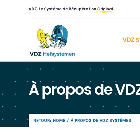
Skip
VDZ. Le Système de Récupération
Original
.
to
content
VDZ 
À propos de VD
RETOUR:
HOME
À PROPOS DE VDZ SYSTÈMES