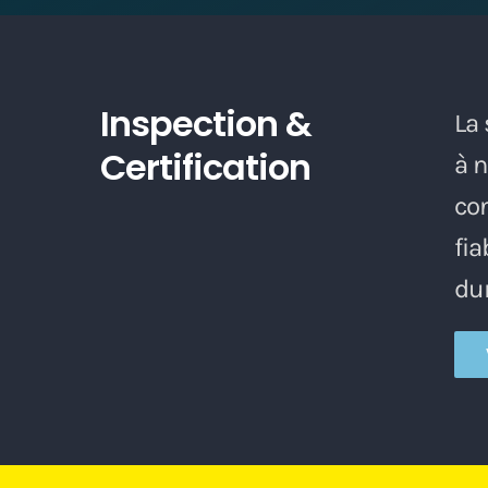
Inspection &
La 
Certification
à n
con
fia
du