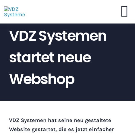
Skip
to
To
content
VDZ Systemen
VDZ Systeme
Na
startet neue
Online-Shop Bestellen
Broschüre
Webshop
Händler
Kontakt
VDZ Systemen hat seine neu gestaltete
Website gestartet, die es jetzt einfacher