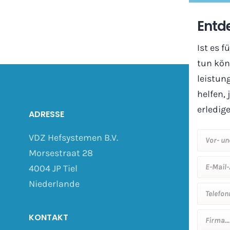
Entde
Ist es f
tun kön
leistun
helfen, 
erledig
ADRESSE
VDZ Hefsystemen B.V.
Morsestraat 28
4004 JP Tiel
Niederlande
KONTAKT