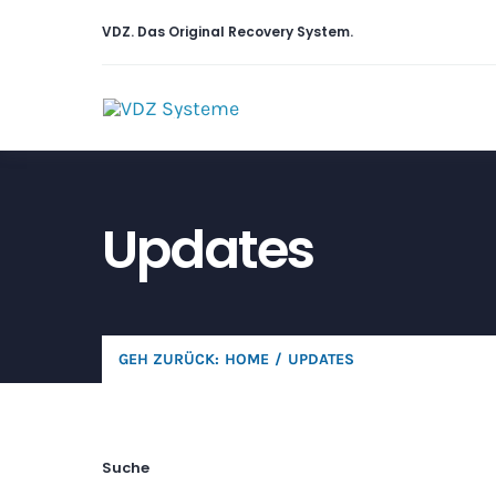
Skip
VDZ. Das
Original
Recovery System.
to
content
Updates
GEH ZURÜCK:
HOME
UPDATES
Suche