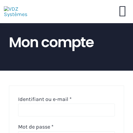
Skip
to
To
content
VDZ Systèmes
Mon compte
Na
Commander en Ligne
Brochure
Concessionnaires
Obligatoire
Identifiant ou e-mail
*
Contactez
Obligatoire
Mot de passe
*